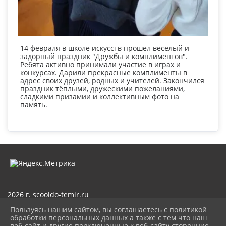
14 февраля в школе искусств прошёл весёлый и
задорный праздник "Дружбы и комплиментов".
Ребята активно принимали участие в играх и
конкурсах. Дарили прекрасные комплименты в
адрес своих друзей, родных и учителей. Закончился
праздник тёплыми, дружескими пожеланиями,
сладкими призамии и коллективным фото на
память.
2026 г. scooldo-temir.ru
Вход
Пользуясь нашим сайтом, вы соглашаетесь с политикой
Карта сайта
обработки персональных данных а также с тем что наш
Политика обработки персональных данных
веб-сайт и другие подключенные к веб-сайту сторонние