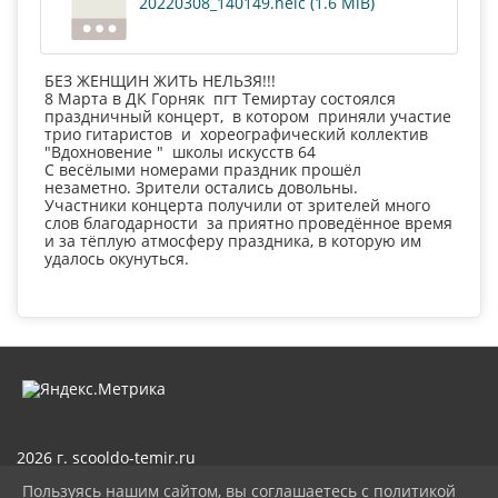
20220308_140149.heic (1.6 MiB)
БЕЗ ЖЕНЩИН ЖИТЬ НЕЛЬЗЯ!!!
8 Марта в ДК Горняк пгт Темиртау состоялся
праздничный концерт, в котором приняли участие
трио гитаристов и хореографический коллектив
"Вдохновение " школы искусств 64
С весёлыми номерами праздник прошёл
незаметно. Зрители остались довольны.
Участники концерта получили от зрителей много
слов благодарности за приятно проведённое время
и за тёплую атмосферу праздника, в которую им
удалось окунуться.
2026 г. scooldo-temir.ru
Вход
Пользуясь нашим сайтом, вы соглашаетесь с политикой
Карта сайта