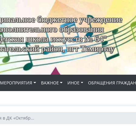
ипальное бюджетное учреждение
ополнительного образования
етская школа искусств № 64"
агольский район, пгт Темиртау
МЕРОПРИЯТИЯ
ВАЖНОЕ
ИНОЕ
ОБРАЩЕНИЯ ГРАЖДА
 в ДК «Октябр...