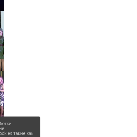
ботки
ие
okies такие как