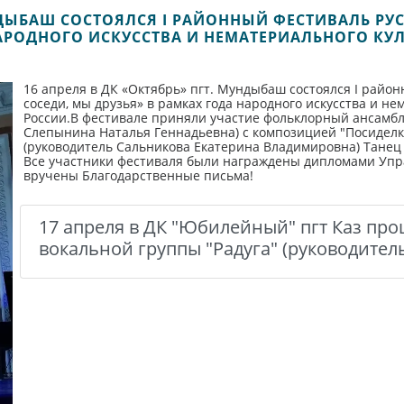
УНДЫБАШ СОСТОЯЛСЯ I РАЙОННЫЙ ФЕСТИВАЛЬ Р
НАРОДНОГО ИСКУССТВА И НЕМАТЕРИАЛЬНОГО КУ
16 апреля в ДК «Октябрь» пгт. Мундыбаш состоялся I райо
соседи, мы друзья» в рамках года народного искусства и н
России.В фестивале приняли участие фольклорный ансамб
Слепынина Наталья Геннадьевна) с композицией "Посиделк
(руководитель Сальникова Екатерина Владимировна) Танец
Все участники фестиваля были награждены дипломами Упра
вручены Благодарственные письма!
17 апреля в ДК "Юбилейный" пгт Каз пр
вокальной группы "Радуга" (руководител