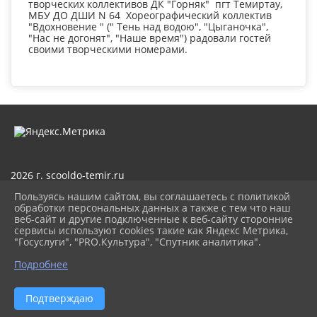
творческих коллективов ДК "Горняк" пгт Темиртау,
МБУ ДО ДШИ N 64 Хореографический коллектив
"Вдохновение " (" Тень над водою", "Цыганочка",
"Нас не догонят", "Наше время") радовали гостей
своими творческими номерами.
2026 г. scooldo-temir.ru
Вход
Пользуясь нашим сайтом, вы соглашаетесь с политикой
Карта сайта
обработки персональных данных а также с тем что наш
Политика обработки персональных данных
веб-сайт и другие подключенные к веб-сайту сторонние
сервисы используют cookies такие как Яндекс Метрика,
Сделано на KubCMS
"Госуслуги", "PRO.Культура", "Спутник аналитика".
Разработка и поддержка
Подробнее
Подтверждаю