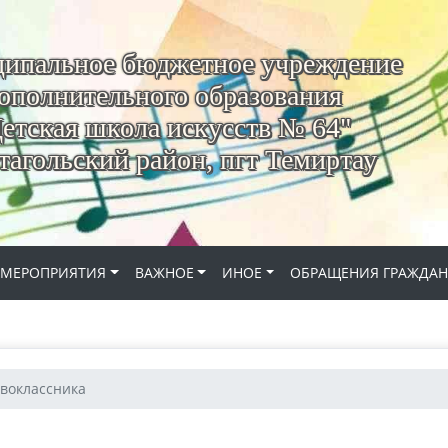
ипальное бюджетное учреждение
ополнительного образования
етская школа искусств № 64"
агольский район, пгт Темиртау
МЕРОПРИЯТИЯ
ВАЖНОЕ
ИНОЕ
ОБРАЩЕНИЯ ГРАЖДА
воклассника