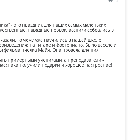
15
ика” - это праздник для наших самых маленьких
ржественные, нарядные первоклассники собрались в
казали, то чему уже научились в нашей школе.
роизведения: на гитаре и фортепиано. Было весело и
ьтфильма пчелка Майя. Она провела для них
быть примерными учениками, а преподаватели -
лассники получили подарки и хорошее настроение!