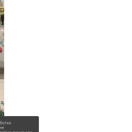
ботки
ие