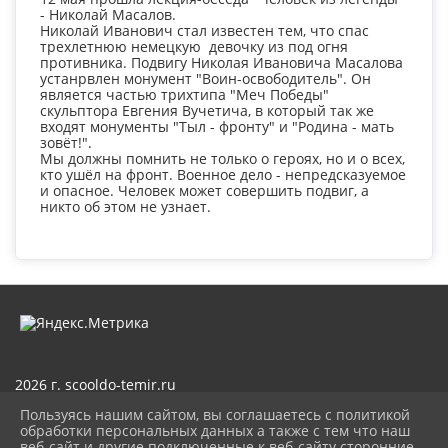
- Николай Масалов.
Николай Иванович стал известен тем, что спас
трехлетнюю немецкую девочку из под огня
противника. Подвигу Николая Ивановича Масалова
устанрвлен монумент "Воин-освободитель". Он
является частью трихтипа "Меч Победы"
скульптора Евгения Вучетича, в который так же
входят монументы "Тыл - фронту" и "Родина - мать
зовёт!".
Мы должны помнить не только о героях, но и о всех,
кто ушёл на фронт. Военное дело - непредсказуемое
и опасное. Человек может совершить подвиг, а
никто об этом не узнает.
2026 г. scooldo-temir.ru
Вход
Пользуясь нашим сайтом, вы соглашаетесь с политикой
Карта сайта
обработки персональных данных а также с тем что наш
Политика обработки персональных данных
веб-сайт и другие подключенные к веб-сайту сторонние