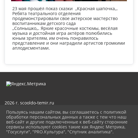
23 мая прошёл показ сказки ,,Красная шапочка,,.
Ребята театрального отделения
продемонстрировали свое актерское мастерство
воспитанникам детского сада
,,Солнышко,,. Яркие красочные костюмы, весёлая
музыка и достойная игра актёров полюбились
юным зрителям, им очень понравилось
представление и они наградили артистов громкими
аплодисментами.
2026 г. scooldo-temir.ru
Вход
Пользуясь нашим сайтом, вы соглашаетесь с политикой
Карта сайта
обработки персональных данных а также с тем что наш
Политика обработки персональных данных
веб-сайт и другие подключенные к веб-сайту сторонние
сервисы используют cookies такие как Яндекс Метрика,
Сделано на KubCMS
"Госуслуги", "PRO.Культура", "Спутник аналитика".
Разработка и поддержка