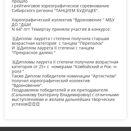
прошло
I рейтинговое хореографическое соревнование
Сибирского региона "ТАНЦУЕМ БУДУЩЕЕ".
Хореографический коллектив "Вдохновение " МБУ
ДО "ДШИ
N 64" пгт Темиртау приняли участие в конкурсе:
🥇Диплом лаурета I степени получила старшая
возрастная категория с танцем "Переполох"
И 🥈Диплом лаурета II степени с танцем
"Прекрасное далеко "
🥈Дипломы лаурета II степени получили возрастная
категория от 25+ с номерами "Ковбойский и Рок- н-
ролл "
Также Диплом победителя номинации "Артистизм"
получил хореографический коллектив
"Вдохновение".
Поздравляем победителей и их преподавателя
(Сальникову Екатерину Владимировну) с отличными
выступлениями и желаем дальнейших творческих
успехов👏👏👏