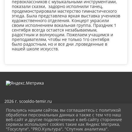
первоклассников с музыкальными инструментами,
показали сказки, задорно исполнили танец,
продемонстрировали мастерство гимнастического
этюда. Была представлена яркая выставка учеников
художественного отделения. Концерт украсили
своим исполнением вокальная группа. Праздник 1
сентября всегда остается незабываемым,
радостным и волнующим. Пожелаем учащимся и
преподавателям, чтобы не только 1го сентября
было радостным, но и все дни ,проведенные в
нашей школе искусств.
2026 г. scooldo-temir.ru
Вход
Пользуясь нашим сайтом, вы соглашаетесь с политикой
Карта сайта
обработки персональных данных а также с тем что наш
Политика обработки персональных данных
веб-сайт и другие подключенные к веб-сайту сторонние
сервисы используют cookies такие как Яндекс Метрика,
Сделано на KubCMS
"Госуслуги", "PRO.Культура", "Спутник аналитика".
Разработка и поддержка