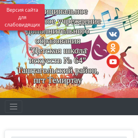
Муниципальное
Версия сайта
для
бюджетное учреждение
слабовидящих
дополнительного
образования
"Детская школа
искусств № 64"
Таштагольский район,
пгт Темиртау