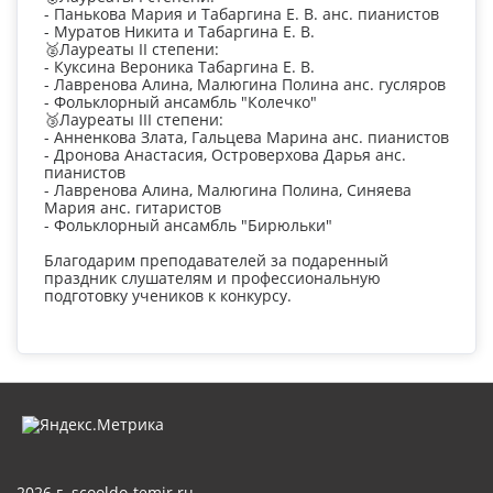
- Панькова Мария и Табаргина Е. В. анс. пианистов
- Муратов Никита и Табаргина Е. В.
🥈Лауреаты II степени:
- Куксина Вероника Табаргина Е. В.
- Лавренова Алина, Малюгина Полина анс. гусляров
- Фольклорный ансамбль "Колечко"
🥉Лауреаты III степени:
- Анненкова Злата, Гальцева Марина анс. пианистов
- Дронова Анастасия, Островерхова Дарья анс.
пианистов
- Лавренова Алина, Малюгина Полина, Синяева
Мария анс. гитаристов
- Фольклорный ансамбль "Бирюльки"
Благодарим преподавателей за подаренный
праздник слушателям и профессиональную
подготовку учеников к конкурсу.
2026 г. scooldo-temir.ru