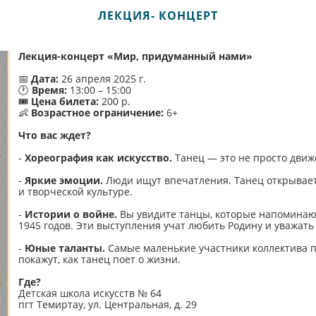
ЛЕКЦИЯ- КОНЦЕРТ
Лекция-концерт «Мир, придуманный нами»
📅
Дата:
26 апреля 2025 г.
🕐
Время:
13:00 – 15:00
🎟
Цена билета:
200 р.
👶
Возрастное ограничение:
6+
Что вас ждет?
-
Хореография как искусство.
Танец — это не просто движе
-
Яркие эмоции.
Люди ищут впечатления. Танец открывает 
и творческой культуре.
-
Истории о войне.
Вы увидите танцы, которые напоминаю
1945 годов. Эти выступления учат любить Родину и уважать
-
Юные таланты.
Самые маленькие участники коллектива п
покажут, как танец поет о жизни.
Где?
Детская школа искусств № 64
пгт Темиртау, ул. Центральная, д. 29