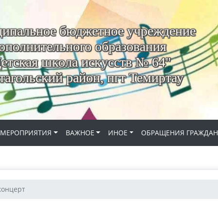
ипальное бюджетное учреждение
ополнительного образования
етская школа искусств № 64"
агольский район, пгт Темиртау
МЕРОПРИЯТИЯ
ВАЖНОЕ
ИНОЕ
ОБРАЩЕНИЯ ГРАЖДА
концерт