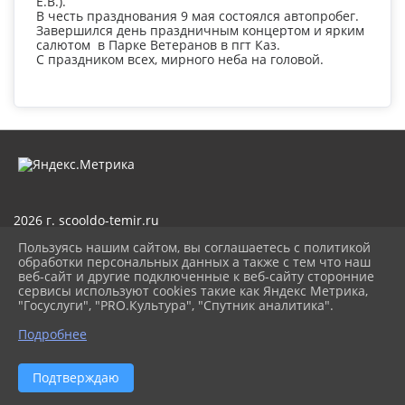
Е.В.).
В честь празднования 9 мая состоялся автопробег.
Завершился день праздничным концертом и ярким
салютом в Парке Ветеранов в пгт Каз.
С праздником всех, мирного неба на головой.
2026 г. scooldo-temir.ru
Вход
Пользуясь нашим сайтом, вы соглашаетесь с политикой
Карта сайта
обработки персональных данных а также с тем что наш
Политика обработки персональных данных
веб-сайт и другие подключенные к веб-сайту сторонние
сервисы используют cookies такие как Яндекс Метрика,
Сделано на KubCMS
"Госуслуги", "PRO.Культура", "Спутник аналитика".
Разработка и поддержка
Подробнее
Подтверждаю