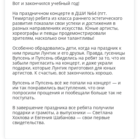
Вот и закончился учебный год!
На праздничном концерте в ДШИ №64 (пгт.
Темиртау) ребята из класса раннего эстетического
развития показали свои успехи и достижения в
разных направлениях искусства. Юные артисты,
хореографы и певцы продемонстрировали
зрителям, насколько они талантливы!
Особенно обрадовались дети, когда на праздник к
ним пришли Лунтик и его друзья. Правда, гусеницы
Вупсень и Пупсень обиделись на ребят за то, что их
забыли пригласить на концерт, и даже украли
подарки, которые Лунтик приготовил для юных
артистов. К счастью, всё закончилось хорошо.
Вупсень и Пупсень всё же попали на концерт — и
им так понравились выступления, что они
попросили прощения и пообещали больше так не
поступать.
В завершение праздника все ребята получили
подарки и грамоты, а выпускники — Светлана
Хохлова и Евгения Шабанова — свои первые
свидетельства.