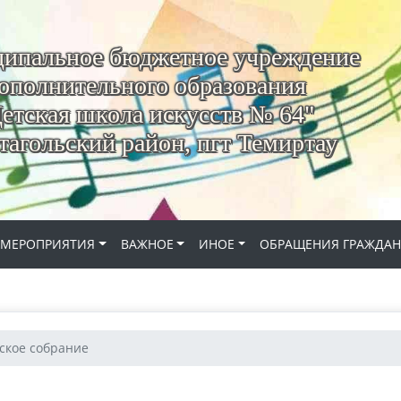
ипальное бюджетное учреждение
ополнительного образования
етская школа искусств № 64"
агольский район, пгт Темиртау
МЕРОПРИЯТИЯ
ВАЖНОЕ
ИНОЕ
ОБРАЩЕНИЯ ГРАЖДА
ское собрание