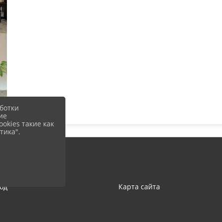
ботки
ие
okies такие как
тика".
од
Карта сайта