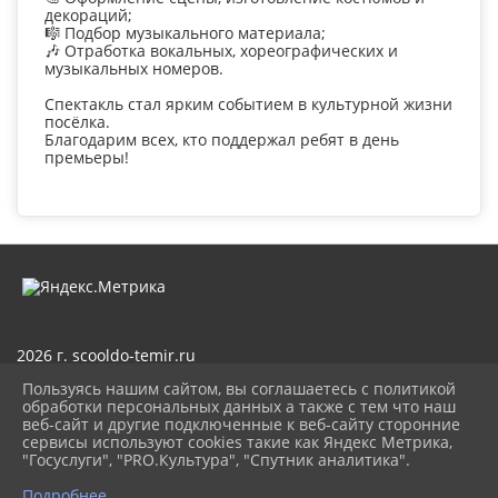
декораций;
🎼 Подбор музыкального материала;
🎶 Отработка вокальных, хореографических и
музыкальных номеров.
Спектакль стал ярким событием в культурной жизни
посёлка.
Благодарим всех, кто поддержал ребят в день
премьеры!
2026 г. scooldo-temir.ru
Вход
Пользуясь нашим сайтом, вы соглашаетесь с политикой
Карта сайта
обработки персональных данных а также с тем что наш
Политика обработки персональных данных
веб-сайт и другие подключенные к веб-сайту сторонние
сервисы используют cookies такие как Яндекс Метрика,
Сделано на KubCMS
"Госуслуги", "PRO.Культура", "Спутник аналитика".
Разработка и поддержка
Подробнее