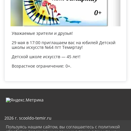
Уважаемые зрители и друзья!
29 мая в 17:00 приглашаем вас на юбилей Детской
школы искусств №64 пгт Темиртау!
Детской школе искусств — 45 лет!
Возрастное ограничение: 0+.
2026 г. scooldo-temir.ru
Вход
Пользуясь нашим сайтом, вы соглашаетесь с политикой
Карта сайта