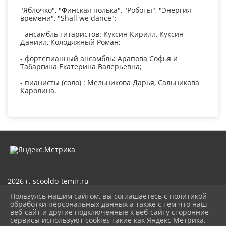
"Яблочко", "Финская полька", "Роботы", "Энергия
времени", "Shall we dance";
- ансамбль гитаристов: Куксин Кирилл, Куксин
Даниил, Колодяжный Роман;
- фортепианный ансамбль: Арапова Софья и
Табаргина Екатерина Валерьевна;
- пианисты (соло) : Мельникова Дарья, Сальникова
Каролина.
2026 г. scooldo-temir.ru
Вход
Пользуясь нашим сайтом, вы соглашаетесь с политикой
Карта сайта
обработки персональных данных а также с тем что наш
Политика обработки персональных данных
веб-сайт и другие подключенные к веб-сайту сторонние
сервисы используют cookies такие как Яндекс Метрика,
Сделано на KubCMS