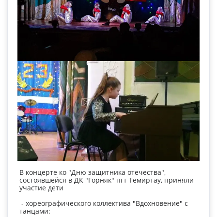
В концерте ко "Дню защитника отечества",
состоявшейся в ДК "Горняк" пгт Темиртау, приняли
участие дети
- хореографического коллектива "Вдохновение" с
танцами: